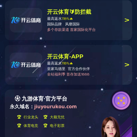
工艺材料
当前位置
TECHNOLOGY CRAFT
施工工艺
工艺
技术
常规技术
外包钢技
外包钢加固
新技术
嵌筋技术
材料
一、嵌筋原理
裂缝的修
常用材料
裂缝的修补方
新材料推介