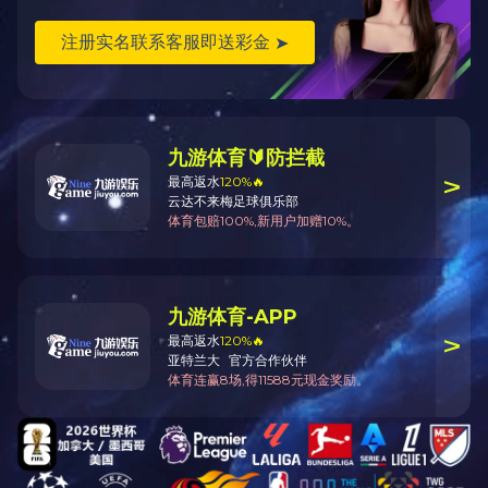
纠倾工程
对于在倾斜
建筑物平
平移建筑物
建筑物拆
建筑物的拆
各种加固
加固方法 优
隔震技术
通过隔震装
高效体外
从88年至今